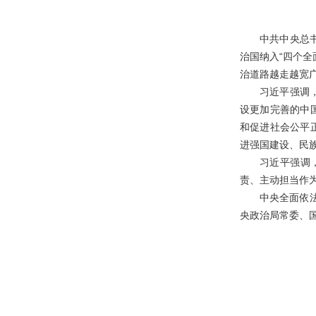
中共中央总
治国纳入“四个
治道路越走越宽
习近平强调
设更加完善的中
和促进社会公平
进强国建设、民
习近平强调
责、主动担当作
中央全面依
央政治局常委、