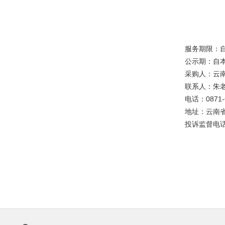
服务期限：
公示期：自
采购人：云
联系人：朱
电话：0871-
地址：云南省
投诉监督电话：0